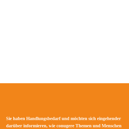
Klicken Sie zum Download auf den jeweiligen Titel:
KI wirksam verankern: Change-Fahrplan
KI braucht Unternehmenskultur: So gelingt der Wandel
KI-Strategie, die Wert schafft
Vom Pilot zur Skalierung: KI wirksam einführen
Wissensführung im KI-Zeitalter
Führen, wenn KI mitentscheidet
Sie haben Handlungsbedarf und möchten sich eingehender
darüber informieren, wie conugere Themen und Menschen